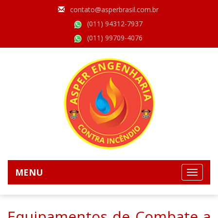
contato@asperbrasil.com.br
(011) 94312-7937
(011) 99709-4076
MENU
Equipamentos de Combate a